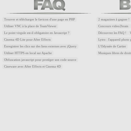
Trouver et télécharger le favicon d'une page en PHP
2 magazines à gagner !
Utiliser VNC à la place de TeamViewer
Concours video2brain
Le point virgule est-il obligatoire en Javascript ?
Découvrez les FAQ !
Cinema 4D Lite pour After Effects
Lytro : l'appareil photo
Enregistrer les clics sur des liens externes avec jQuery
L'Odyssée de Cartier
Utiliser HTTPS en local sur Apache
Musiques libres de droi
Obfuscation javascript pour protéger son code source
Cineware avec After Effects et Cinema 4D