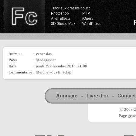
Tutoriaux gratuits pour :
Photoshop
PHP
After Effects
jQuery
3D Studio Max
WordPress
Auteur :
:
venceslas
Pays
:
Madagascar
Date
:
jeudi 29 décembre 2016, 21:00
Commentaire
:
Merci à vous finaclap
Annuaire
Livre d'or
Contact
-
-
© 2007-20
Page génér