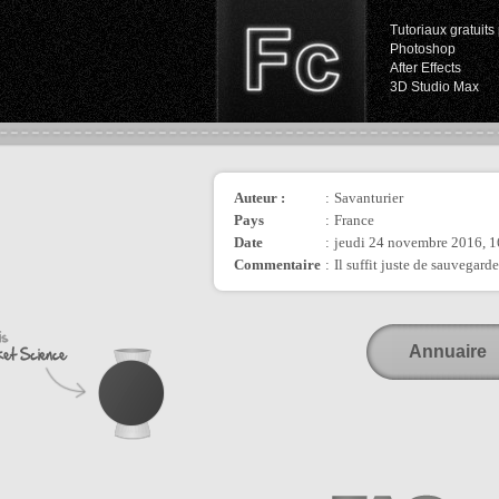
Tutoriaux gratuits 
Photoshop
After Effects
3D Studio Max
Auteur :
:
Savanturier
Pays
:
France
Date
:
jeudi 24 novembre 2016, 1
Commentaire
:
Il suffit juste de sauvegar
Annuaire