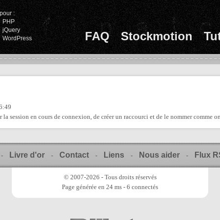
pour :
PHP
jQuery
FAQ
Stockmotion
Tu
WordPress
6:49
der la session en cours de connexion, de créer un raccourci et de le nommer comme on 
Livre d'or
Contact
Liens
Nous aider
Flux 
-
-
-
-
-
© 2007-2026 - Tous droits réservés
Page générée en 24 ms - 6 connectés