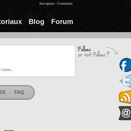
Inscription
-
Connexion
toriaux
Blog
Forum
l'aime...
RSS
FAQ
-