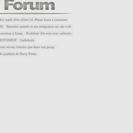
ideo made after-effect 2d. Please leave a comment
3D
Bannière animée et son intégration sur site web
Photoshop à Gimp
Problème 3ds max avec radiosity
HOTOSHOP
Caillebotis
rent niveau lumière que dans vue persp.
le quiditch de Harry Potter.