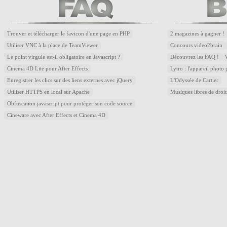
Trouver et télécharger le favicon d'une page en PHP
2 magazines à gagner !
Utiliser VNC à la place de TeamViewer
Concours video2brain
Le point virgule est-il obligatoire en Javascript ?
Découvrez les FAQ !
Cinema 4D Lite pour After Effects
Lytro : l'appareil photo
Enregistrer les clics sur des liens externes avec jQuery
L'Odyssée de Cartier
Utiliser HTTPS en local sur Apache
Musiques libres de droi
Obfuscation javascript pour protéger son code source
Cineware avec After Effects et Cinema 4D