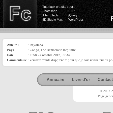
Tutoriaux gratuits pour :
Photoshop
PHP
After Effects
jQuery
3D Studio Max
WordPress
Auteur :
:
isayomba
Pays
:
Congo, The Democratic Republic
Date
:
lundi 24 octobre 2016, 09:34
Commentaire
:
veuillez m'aidé d'apprendre pour que je sois utilisateur du p
Annuaire
Livre d'or
Contact
-
-
© 2007-20
Page génér