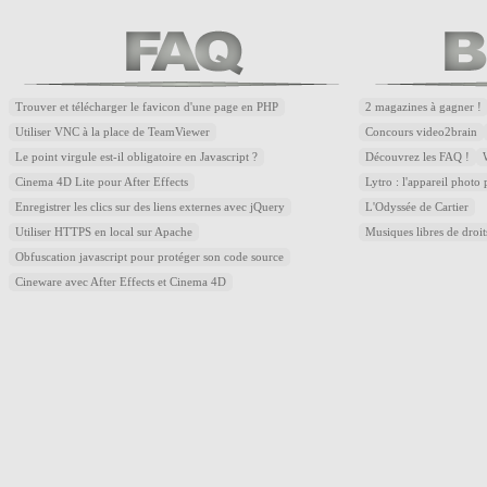
Trouver et télécharger le favicon d'une page en PHP
2 magazines à gagner !
Utiliser VNC à la place de TeamViewer
Concours video2brain
Le point virgule est-il obligatoire en Javascript ?
Découvrez les FAQ !
Cinema 4D Lite pour After Effects
Lytro : l'appareil photo
Enregistrer les clics sur des liens externes avec jQuery
L'Odyssée de Cartier
Utiliser HTTPS en local sur Apache
Musiques libres de droi
Obfuscation javascript pour protéger son code source
Cineware avec After Effects et Cinema 4D