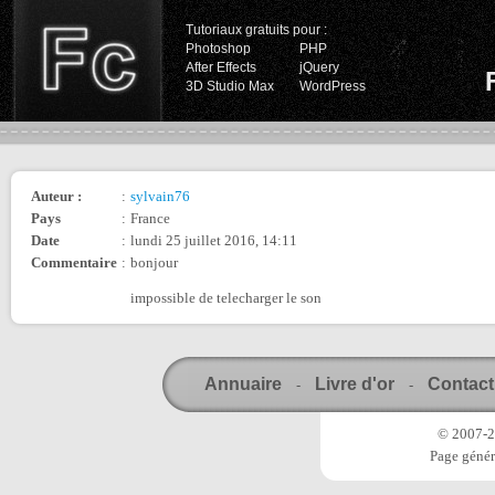
Tutoriaux gratuits pour :
Photoshop
PHP
After Effects
jQuery
3D Studio Max
WordPress
Auteur :
:
sylvain76
Pays
:
France
Date
:
lundi 25 juillet 2016, 14:11
Commentaire
:
bonjour
impossible de telecharger le son
Annuaire
Livre d'or
Contact
-
-
© 2007-20
Page génér