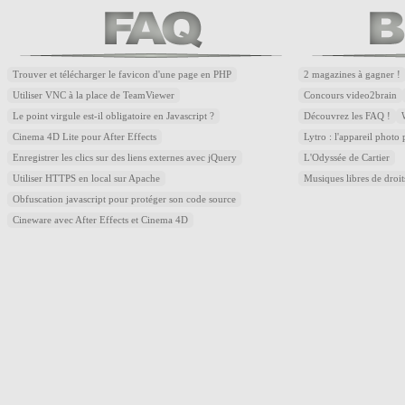
Trouver et télécharger le favicon d'une page en PHP
2 magazines à gagner !
Utiliser VNC à la place de TeamViewer
Concours video2brain
Le point virgule est-il obligatoire en Javascript ?
Découvrez les FAQ !
Cinema 4D Lite pour After Effects
Lytro : l'appareil photo
Enregistrer les clics sur des liens externes avec jQuery
L'Odyssée de Cartier
Utiliser HTTPS en local sur Apache
Musiques libres de droi
Obfuscation javascript pour protéger son code source
Cineware avec After Effects et Cinema 4D