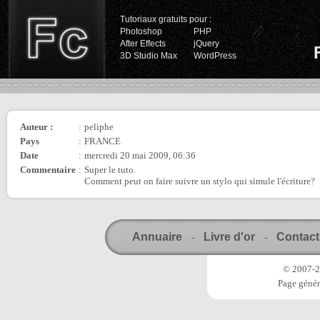
Tutoriaux gratuits pour :
Photoshop
PHP
After Effects
jQuery
3D Studio Max
WordPress
Auteur :
:
peliphe
Pays
:
FRANCE
Date
:
mercredi 20 mai 2009, 06:36
Commentaire
:
Super le tuto.
Comment peut on faire suivre un stylo qui simule l'écriture?
Annuaire
Livre d'or
Contact
-
-
© 2007-20
Page génér