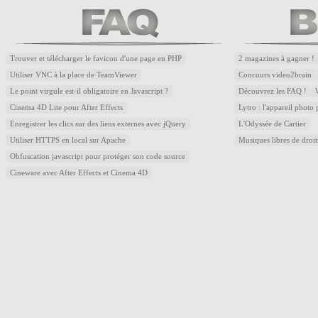
Trouver et télécharger le favicon d'une page en PHP
2 magazines à gagner !
Utiliser VNC à la place de TeamViewer
Concours video2brain
Le point virgule est-il obligatoire en Javascript ?
Découvrez les FAQ !
Cinema 4D Lite pour After Effects
Lytro : l'appareil photo
Enregistrer les clics sur des liens externes avec jQuery
L'Odyssée de Cartier
Utiliser HTTPS en local sur Apache
Musiques libres de droi
Obfuscation javascript pour protéger son code source
Cineware avec After Effects et Cinema 4D