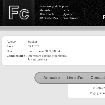
Tutoriaux gratuits pour :
Photoshop
PHP
After Effects
jQuery
3D Studio Max
WordPress
Auteur :
:
Stacker
Pays
:
FRANCE
Date
:
lundi 18 mai 2009, 08:34
Commentaire
:
Interessant comme programme.
Je vais tester sa !
Annuaire
Livre d'or
Contact
-
-
© 2007-20
Page généré