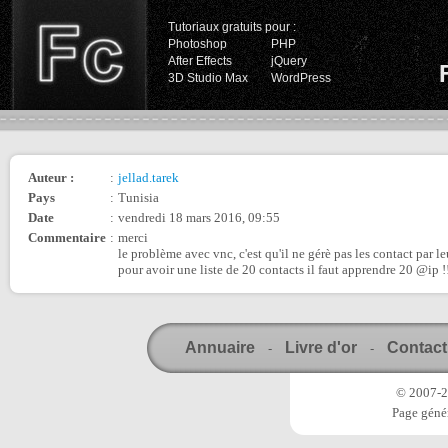
Tutoriaux gratuits pour :
Photoshop
PHP
After Effects
jQuery
3D Studio Max
WordPress
Auteur :
:
jellad.tarek
Pays
:
Tunisia
Date
:
vendredi 18 mars 2016, 09:55
Commentaire
:
merci
le problème avec vnc, c'est qu'il ne gérè pas les contact par le
pour avoir une liste de 20 contacts il faut apprendre 20 @ip !!
Annuaire
Livre d'or
Contact
-
-
© 2007-20
Page génér