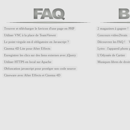
Trouver et télécharger le favicon d'une page en PHP
2 magazines à gagner !
Utiliser VNC à la place de TeamViewer
Concours video2brain
Le point virgule est-il obligatoire en Javascript ?
Découvrez les FAQ !
Cinema 4D Lite pour After Effects
Lytro : l'appareil photo
Enregistrer les clics sur des liens externes avec jQuery
L'Odyssée de Cartier
Utiliser HTTPS en local sur Apache
Musiques libres de droi
Obfuscation javascript pour protéger son code source
Cineware avec After Effects et Cinema 4D