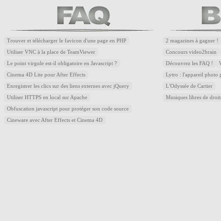
Trouver et télécharger le favicon d'une page en PHP
2 magazines à gagner !
Utiliser VNC à la place de TeamViewer
Concours video2brain
Le point virgule est-il obligatoire en Javascript ?
Découvrez les FAQ !
Cinema 4D Lite pour After Effects
Lytro : l'appareil photo
Enregistrer les clics sur des liens externes avec jQuery
L'Odyssée de Cartier
Utiliser HTTPS en local sur Apache
Musiques libres de droi
Obfuscation javascript pour protéger son code source
Cineware avec After Effects et Cinema 4D