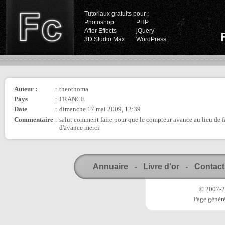
Tutoriaux gratuits pour :
Photoshop
PHP
After Effects
jQuery
3D Studio Max
WordPress
Auteur :
:
theothoma
Pays
:
FRANCE
Date
:
dimanche 17 mai 2009, 12:39
Commentaire
:
salut comment faire pour que le compteur avance au lieu de f
d'avance merci.
Annuaire
Livre d'or
Contact
-
-
© 2007-20
Page généré