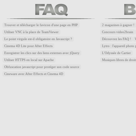
Trouver et télécharger le favicon d'une page en PHP
2 magazines à gagner !
Utiliser VNC à la place de TeamViewer
Concours video2brain
Le point virgule est-il obligatoire en Javascript ?
Découvrez les FAQ !
Cinema 4D Lite pour After Effects
Lytro : l'appareil photo
Enregistrer les clics sur des liens externes avec jQuery
L'Odyssée de Cartier
Utiliser HTTPS en local sur Apache
Musiques libres de droi
Obfuscation javascript pour protéger son code source
Cineware avec After Effects et Cinema 4D