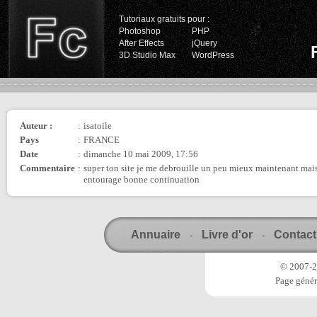
Tutoriaux gratuits pour :
Photoshop
PHP
After Effects
jQuery
3D Studio Max
WordPress
Auteur :
:
isatoile
Pays
:
FRANCE
Date
:
dimanche 10 mai 2009, 17:56
Commentaire
:
super ton site je me debrouille un peu mieux maintenant mais j
entourage bonne continuation
Annuaire
Livre d'or
Contact
-
-
© 2007-20
Page génér