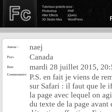
Tutoriaux gratuits pour :
Photoshop
PHP
After Effects
jQuery
3D Studio Max
WordPress
naej
Auteur :
:
Canada
Pays
:
mardi 28 juillet 2015, 20
Date
:
Commentaire
:
P.S. en fait je viens de r
sur Safari : il faut que le
la page avec lequel on agi
du texte de la page avant 