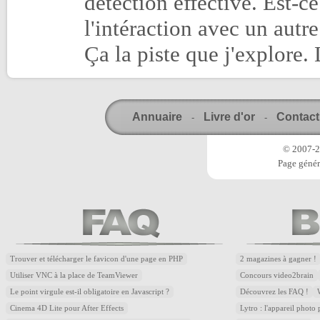
détection effective. Est-ce
l'intéraction avec un autr
Ça la piste que j'explore.
Annuaire
Livre d'or
Contact
-
-
© 2007-20
Page génér
Trouver et télécharger le favicon d'une page en PHP
2 magazines à gagner !
Utiliser VNC à la place de TeamViewer
Concours video2brain
Le point virgule est-il obligatoire en Javascript ?
Découvrez les FAQ !
Cinema 4D Lite pour After Effects
Lytro : l'appareil photo