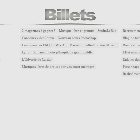
2 magazines à gagner !
Musique libre et gratuite - StudioLeBus
Recrutemen
Concours video2brain
Nouveau cours Photoshop
Blog de tuto
Découvrez les FAQ !
Wix App Market
Redbull Stratos Mission
Bonne année
Lytro : l'appareil photo plénoptique grand public
Effet masqu
L'Odyssée de Cartier
Enlever des
Musiques libres de droits pour vos court-métrages
Personnage
Réalisé avec