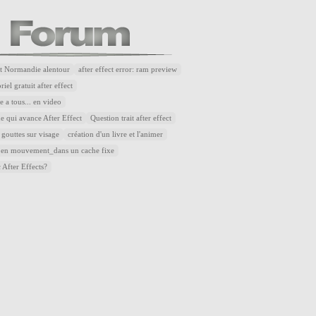
t Normandie alentour
after effect error: ram preview
riel gratuit after effect
 a tous... en video
e qui avance After Effect
Question trait after effect
 gouttes sur visage
création d'un livre et l'animer
 en mouvement_dans un cache fixe
 After Effects?