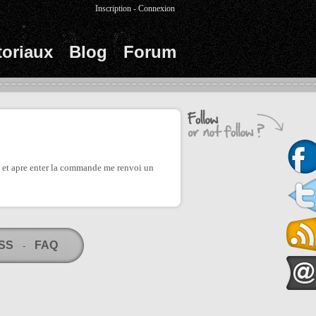
Inscription
-
Connexion
toriaux
Blog
Forum
t, et apre enter la commande me renvoi un
RSS
FAQ
-