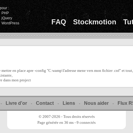
pour :
PHP
jQuery
FAQ
Stockmotion
Tu
WordPress
e mettre en place apre -config "C:wamp\l'adresse mene vers mon fichier .cnf" et tou
istante,
ire dans mon project
Livre d'or
Contact
Liens
Nous aider
Flux 
-
-
-
-
-
© 2007-2026 - Tous droits réservés
Page générée en 36 ms - 9 connectés