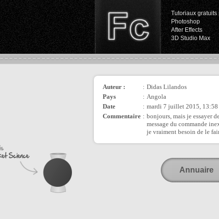
Tutoriaux gratuits 
Photoshop
After Effects
3D Studio Max
Auteur :
:
Didas Lilandos
Pays
:
Angola
Date
:
mardi 7 juillet 2015, 13:58
Commentaire
:
bonjours, mais je essayer d
message du commande inex
je vraiment besoin de le fa
Annuaire