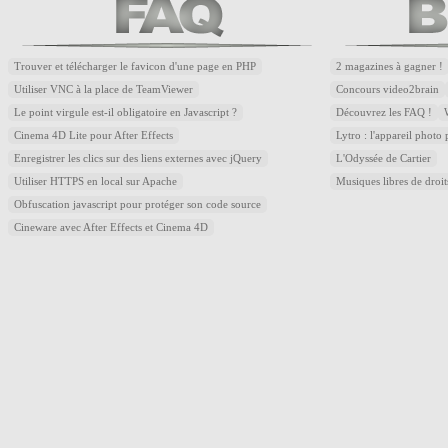
Trouver et télécharger le favicon d'une page en PHP
2 magazines à gagner !
Utiliser VNC à la place de TeamViewer
Concours video2brain
Le point virgule est-il obligatoire en Javascript ?
Découvrez les FAQ !
Cinema 4D Lite pour After Effects
Lytro : l'appareil photo
Enregistrer les clics sur des liens externes avec jQuery
L'Odyssée de Cartier
Utiliser HTTPS en local sur Apache
Musiques libres de droi
Obfuscation javascript pour protéger son code source
Cineware avec After Effects et Cinema 4D