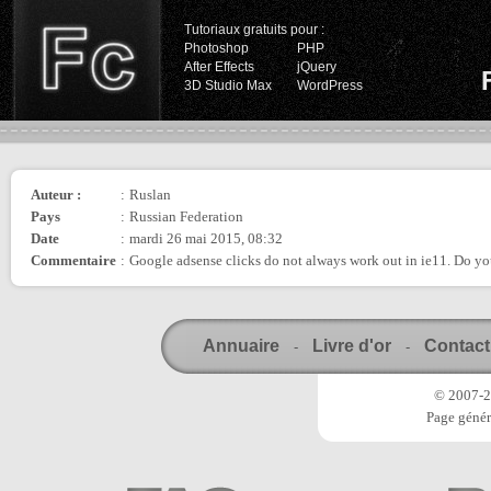
Tutoriaux gratuits pour :
Photoshop
PHP
After Effects
jQuery
3D Studio Max
WordPress
Auteur :
:
Ruslan
Pays
:
Russian Federation
Date
:
mardi 26 mai 2015, 08:32
Commentaire
:
Google adsense clicks do not always work out in ie11. Do y
Annuaire
Livre d'or
Contact
-
-
© 2007-20
Page génér