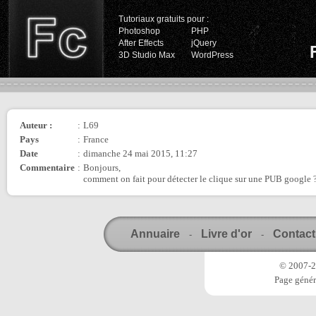
Tutoriaux gratuits pour :
Photoshop
PHP
After Effects
jQuery
3D Studio Max
WordPress
Auteur :
:
L69
Pays
:
France
Date
:
dimanche 24 mai 2015, 11:27
Commentaire
:
Bonjours,
comment on fait pour détecter le clique sur une PUB google 
Annuaire
Livre d'or
Contact
-
-
© 2007-20
Page génér