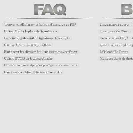
Trouver et télécharger le favicon d'une page en PHP
2 magazines à gagner !
Utiliser VNC à la place de TeamViewer
Concours video2brain
Le point virgule est-il obligatoire en Javascript ?
Découvrez les FAQ !
Cinema 4D Lite pour After Effects
Lytro : l'appareil photo
Enregistrer les clics sur des liens externes avec jQuery
L'Odyssée de Cartier
Utiliser HTTPS en local sur Apache
Musiques libres de droi
Obfuscation javascript pour protéger son code source
Cineware avec After Effects et Cinema 4D