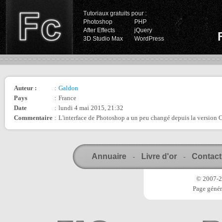
Tutoriaux gratuits pour :
Photoshop
PHP
After Effects
jQuery
3D Studio Max
WordPress
Auteur :
:
Galdon
Pays
:
France
Date
:
lundi 4 mai 2015, 21:32
Commentaire
:
L'interface de Photoshop a un peu changé depuis la version C
Annuaire
Livre d'or
Contact
-
-
© 2007-20
Page génér