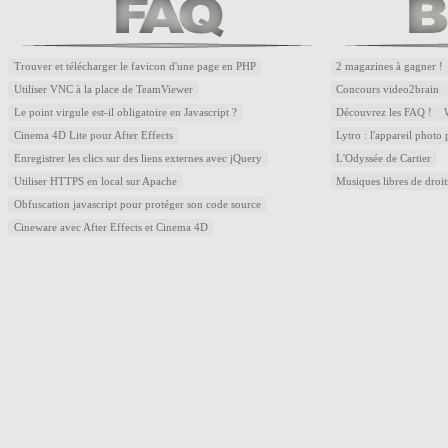
Trouver et télécharger le favicon d'une page en PHP
2 magazines à gagner !
Utiliser VNC à la place de TeamViewer
Concours video2brain
Le point virgule est-il obligatoire en Javascript ?
Découvrez les FAQ !
Cinema 4D Lite pour After Effects
Lytro : l'appareil photo
Enregistrer les clics sur des liens externes avec jQuery
L'Odyssée de Cartier
Utiliser HTTPS en local sur Apache
Musiques libres de droi
Obfuscation javascript pour protéger son code source
Cineware avec After Effects et Cinema 4D