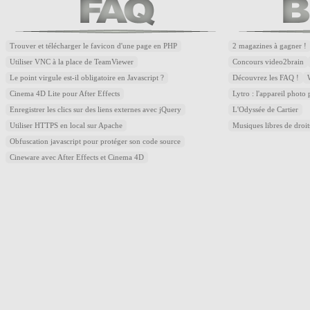
Trouver et télécharger le favicon d'une page en PHP
2 magazines à gagner !
Utiliser VNC à la place de TeamViewer
Concours video2brain
Le point virgule est-il obligatoire en Javascript ?
Découvrez les FAQ !
Cinema 4D Lite pour After Effects
Lytro : l'appareil photo
Enregistrer les clics sur des liens externes avec jQuery
L'Odyssée de Cartier
Utiliser HTTPS en local sur Apache
Musiques libres de droi
Obfuscation javascript pour protéger son code source
Cineware avec After Effects et Cinema 4D