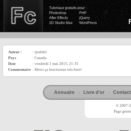
Tutoriaux gratuits pour :
Photoshop
PHP
After Effects
jQuery
3D Studio Max
WordPress
Auteur :
:
tjrsfidel
Pays
:
Canada
Date
:
vendredi 1 mai 2015, 21:35
Commentaire
:
Merci ça fonctionne très bien!
Annuaire
Livre d'or
Contact
-
-
© 2007-20
Page génér