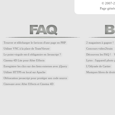
© 2007-20
Page génér
Trouver et télécharger le favicon d'une page en PHP
2 magazines à gagner !
Utiliser VNC à la place de TeamViewer
Concours video2brain
Le point virgule est-il obligatoire en Javascript ?
Découvrez les FAQ !
Cinema 4D Lite pour After Effects
Lytro : l'appareil photo
Enregistrer les clics sur des liens externes avec jQuery
L'Odyssée de Cartier
Utiliser HTTPS en local sur Apache
Musiques libres de droi
Obfuscation javascript pour protéger son code source
Cineware avec After Effects et Cinema 4D