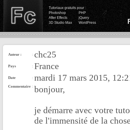
Tutoriaux gratuits pour :
Photoshop
PHP
After Effects
jQuery
3D Studio Max
WordPress
chc25
Auteur :
:
France
Pays
:
mardi 17 mars 2015, 12:2
Date
:
Commentaire
:
bonjour,
je démarre avec votre tut
de l'immensité de la chose