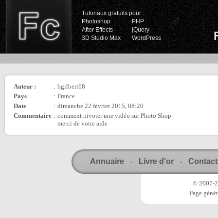
Tutoriaux gratuits pour :
Photoshop
PHP
After Effects
jQuery
3D Studio Max
WordPress
Auteur :
:
bgilbert68
Pays
:
France
Date
:
dimanche 22 février 2015, 08:20
Commentaire
:
comment pivoter une vidéo sur Photo Shop
merci de votre aide
Annuaire
Livre d'or
Contact
-
-
© 2007-20
Page génér