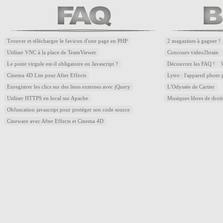
Trouver et télécharger le favicon d'une page en PHP
2 magazines à gagner !
Utiliser VNC à la place de TeamViewer
Concours video2brain
Le point virgule est-il obligatoire en Javascript ?
Découvrez les FAQ !
Cinema 4D Lite pour After Effects
Lytro : l'appareil photo
Enregistrer les clics sur des liens externes avec jQuery
L'Odyssée de Cartier
Utiliser HTTPS en local sur Apache
Musiques libres de droi
Obfuscation javascript pour protéger son code source
Cineware avec After Effects et Cinema 4D