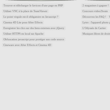
Trouver et télécharger le favicon d'une page en PHP
2 magazines à gagner !
Utiliser VNC à la place de TeamViewer
Concours video2brain
Le point virgule est-il obligatoire en Javascript ?
Découvrez les FAQ !
Cinema 4D Lite pour After Effects
Lytro : l'appareil photo
Enregistrer les clics sur des liens externes avec jQuery
L'Odyssée de Cartier
Utiliser HTTPS en local sur Apache
Musiques libres de droi
Obfuscation javascript pour protéger son code source
Cineware avec After Effects et Cinema 4D