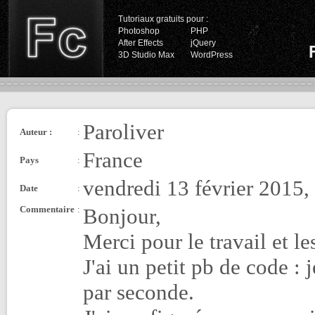
Tutoriaux gratuits pour :
Photoshop
PHP
After Effects
jQuery
3D Studio Max
WordPress
Paroliver
Auteur :
:
France
Pays
:
vendredi 13 février 2015,
Date
:
Commentaire
:
Bonjour,
Merci pour le travail et le
J'ai un petit pb de code :
par seconde.