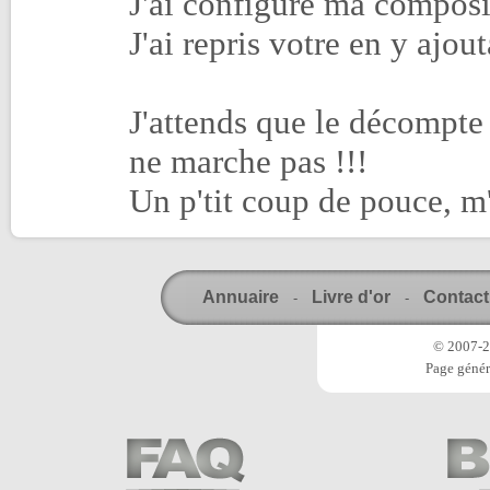
J'ai configuré ma composit
J'ai repris votre en y ajout
J'attends que le décompte 
ne marche pas !!!
Un p'tit coup de pouce, m's
Annuaire
Livre d'or
Contact
-
-
© 2007-20
Page génér