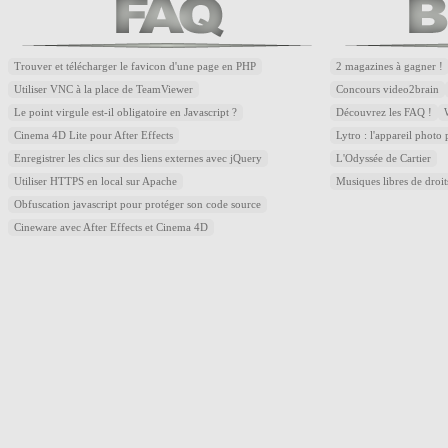
Trouver et télécharger le favicon d'une page en PHP
2 magazines à gagner !
Utiliser VNC à la place de TeamViewer
Concours video2brain
Le point virgule est-il obligatoire en Javascript ?
Découvrez les FAQ !
Cinema 4D Lite pour After Effects
Lytro : l'appareil photo
Enregistrer les clics sur des liens externes avec jQuery
L'Odyssée de Cartier
Utiliser HTTPS en local sur Apache
Musiques libres de droi
Obfuscation javascript pour protéger son code source
Cineware avec After Effects et Cinema 4D