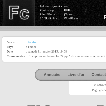
Tutoriaux gratuits pour :
Photoshop
PHP
After Effects
jQuery
3D Studio Max
WordPress
Auteur :
:
Galdon
Pays
:
France
Date
:
samedi 31 janvier 2015, 19:08
Commentaire
:
Tu appuies sur la touche "Suppr." du clavier tout simplement 
Annuaire
Livre d'or
Contact
-
-
© 2007-20
Page génér