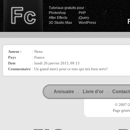
Tutoriaux gratuits pour :
Photoshop
PHP
After Effects
jQuery
3D Studio Max
WordPress
Auteur :
:
Nenu
Pays
:
France
Date
:
lundi 26 janvier 2015, 09:13
Commentaire
:
Un grand merci pour ce tuto qui m'a bien servi!
Annuaire
Livre d'or
Contact
-
-
© 2007-20
Page génér