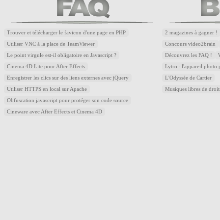
Trouver et télécharger le favicon d'une page en PHP
2 magazines à gagner !
Utiliser VNC à la place de TeamViewer
Concours video2brain
Le point virgule est-il obligatoire en Javascript ?
Découvrez les FAQ !
Cinema 4D Lite pour After Effects
Lytro : l'appareil photo
Enregistrer les clics sur des liens externes avec jQuery
L'Odyssée de Cartier
Utiliser HTTPS en local sur Apache
Musiques libres de droi
Obfuscation javascript pour protéger son code source
Cineware avec After Effects et Cinema 4D