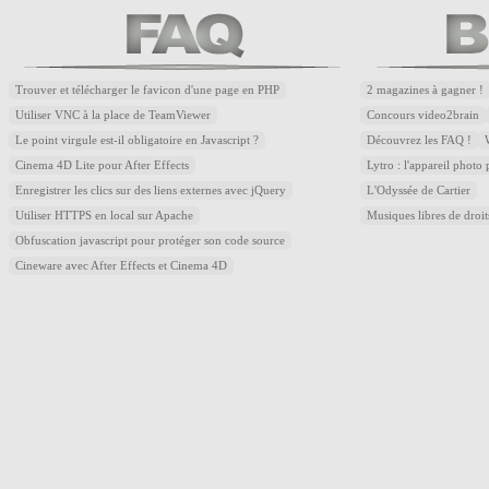
Trouver et télécharger le favicon d'une page en PHP
2 magazines à gagner !
Utiliser VNC à la place de TeamViewer
Concours video2brain
Le point virgule est-il obligatoire en Javascript ?
Découvrez les FAQ !
Cinema 4D Lite pour After Effects
Lytro : l'appareil photo
Enregistrer les clics sur des liens externes avec jQuery
L'Odyssée de Cartier
Utiliser HTTPS en local sur Apache
Musiques libres de droi
Obfuscation javascript pour protéger son code source
Cineware avec After Effects et Cinema 4D