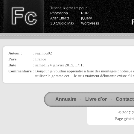
Tutoriaux gratuits pour :
Photoshop
PHP
After Effects
jQuery
3D Studio Max
WordPress
Auteur :
:
reginou02
Pays
:
France
Date
:
samedi 24 janvier 2015, 17:13
Commentaire
:
Bonjour je voudrai apprendre à faire des montages photos, à de
utiliser la gomme ect.... Je suis vraiment débutante existe t'il 
Annuaire
Livre d'or
Contact
-
-
© 2007-20
Page généré