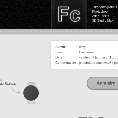
Tutoriaux gratuits 
Photoshop
After Effects
3D Studio Max
Auteur :
:
dany
Pays
:
Cameroon
Date
:
vendredi 9 janvier 2015, 2
Commentaire
:
je voudrais commencé à pr
Annuaire