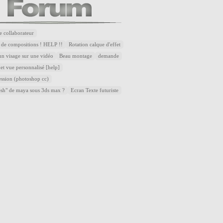
e collaborateur
 de compositions ! HELP !!
Rotation calque d'effet
n visage sur une vidéo
Beau montage
demande
et vue personnalisé [help]
ssion (photoshop cc)
esh" de maya sous 3ds max ?
Ecran Texte futuriste