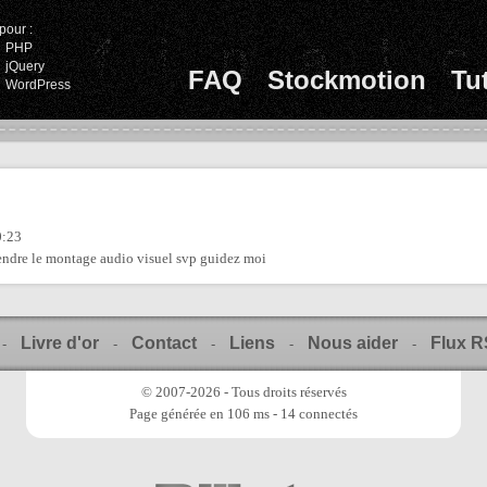
pour :
PHP
jQuery
FAQ
Stockmotion
Tu
WordPress
0:23
endre le montage audio visuel svp guidez moi
Livre d'or
Contact
Liens
Nous aider
Flux 
-
-
-
-
-
© 2007-2026 - Tous droits réservés
Page générée en 106 ms - 14 connectés