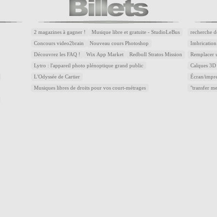
2 magazines à gagner !
Musique libre et gratuite - StudioLeBus
recherche d
Concours video2brain
Nouveau cours Photoshop
Imbrication
Découvrez les FAQ !
Wix App Market
Redbull Stratos Mission
Remplacer u
Lytro : l'appareil photo plénoptique grand public
Calques 3D 
L'Odyssée de Cartier
Écran/impre
Musiques libres de droits pour vos court-métrages
"transfer m