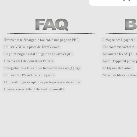
Trouver et télécharger le favicon d'une page en PHP
2 magazines à gagner !
Utiliser VNC à la place de TeamViewer
Concours video2brain
Le point virgule est-il obligatoire en Javascript ?
Découvrez les FAQ !
Cinema 4D Lite pour After Effects
Lytro : l'appareil photo
Enregistrer les clics sur des liens externes avec jQuery
L'Odyssée de Cartier
Utiliser HTTPS en local sur Apache
Musiques libres de droi
Obfuscation javascript pour protéger son code source
Cineware avec After Effects et Cinema 4D