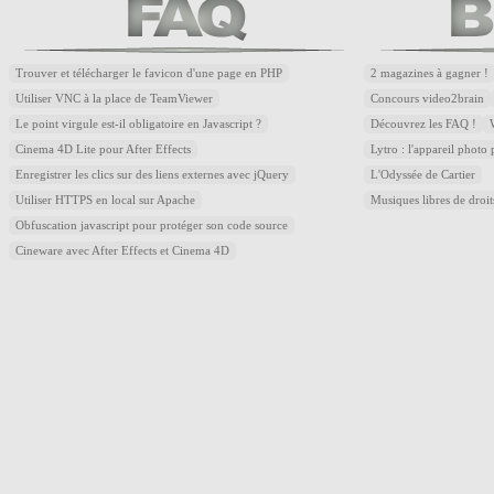
Trouver et télécharger le favicon d'une page en PHP
2 magazines à gagner !
Utiliser VNC à la place de TeamViewer
Concours video2brain
Le point virgule est-il obligatoire en Javascript ?
Découvrez les FAQ !
Cinema 4D Lite pour After Effects
Lytro : l'appareil photo
Enregistrer les clics sur des liens externes avec jQuery
L'Odyssée de Cartier
Utiliser HTTPS en local sur Apache
Musiques libres de droi
Obfuscation javascript pour protéger son code source
Cineware avec After Effects et Cinema 4D