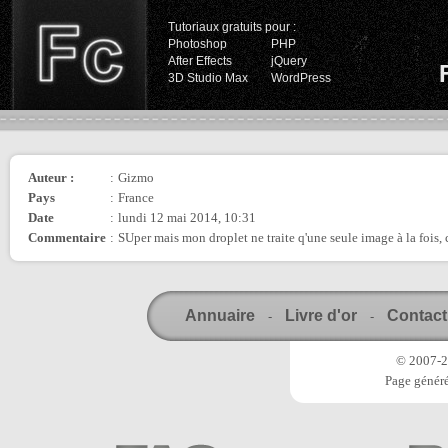
Tutoriaux gratuits pour :
Photoshop
PHP
After Effects
jQuery
3D Studio Max
WordPress
Auteur :
:
Gizmo
Pays
:
France
Date
:
lundi 12 mai 2014, 10:31
Commentaire
:
SUper mais mon droplet ne traite q'une seule image à la fois,
Annuaire
Livre d'or
Contact
-
-
© 2007-20
Page généré