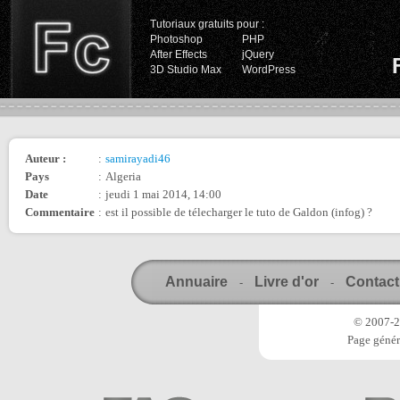
Tutoriaux gratuits pour :
Photoshop
PHP
After Effects
jQuery
3D Studio Max
WordPress
Auteur :
:
samirayadi46
Pays
:
Algeria
Date
:
jeudi 1 mai 2014, 14:00
Commentaire
:
est il possible de télecharger le tuto de Galdon (infog) ?
Annuaire
Livre d'or
Contact
-
-
© 2007-20
Page génér