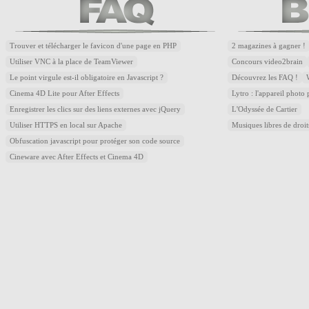
Trouver et télécharger le favicon d'une page en PHP
2 magazines à gagner !
Utiliser VNC à la place de TeamViewer
Concours video2brain
Le point virgule est-il obligatoire en Javascript ?
Découvrez les FAQ !
Cinema 4D Lite pour After Effects
Lytro : l'appareil photo
Enregistrer les clics sur des liens externes avec jQuery
L'Odyssée de Cartier
Utiliser HTTPS en local sur Apache
Musiques libres de droi
Obfuscation javascript pour protéger son code source
Cineware avec After Effects et Cinema 4D