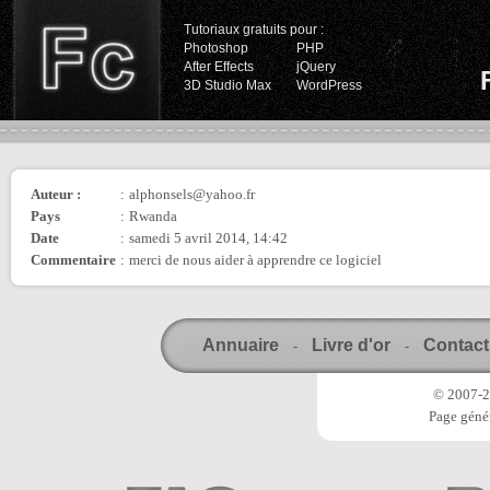
Tutoriaux gratuits pour :
Photoshop
PHP
After Effects
jQuery
3D Studio Max
WordPress
Auteur :
:
alphonsels@yahoo.fr
Pays
:
Rwanda
Date
:
samedi 5 avril 2014, 14:42
Commentaire
:
merci de nous aider à apprendre ce logiciel
Annuaire
Livre d'or
Contact
-
-
© 2007-20
Page génér