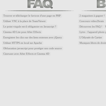
Trouver et télécharger le favicon d'une page en PHP
2 magazines à gagner !
Utiliser VNC à la place de TeamViewer
Concours video2brain
Le point virgule est-il obligatoire en Javascript ?
Découvrez les FAQ !
Cinema 4D Lite pour After Effects
Lytro : l'appareil photo
Enregistrer les clics sur des liens externes avec jQuery
L'Odyssée de Cartier
Utiliser HTTPS en local sur Apache
Musiques libres de droi
Obfuscation javascript pour protéger son code source
Cineware avec After Effects et Cinema 4D