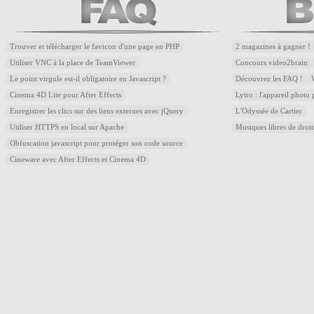
Trouver et télécharger le favicon d'une page en PHP
2 magazines à gagner !
Utiliser VNC à la place de TeamViewer
Concours video2brain
Le point virgule est-il obligatoire en Javascript ?
Découvrez les FAQ !
Cinema 4D Lite pour After Effects
Lytro : l'appareil photo
Enregistrer les clics sur des liens externes avec jQuery
L'Odyssée de Cartier
Utiliser HTTPS en local sur Apache
Musiques libres de droi
Obfuscation javascript pour protéger son code source
Cineware avec After Effects et Cinema 4D