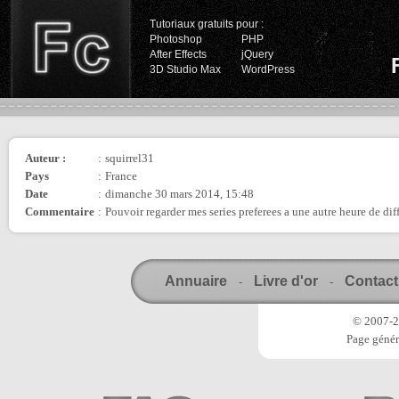
Tutoriaux gratuits pour :
Photoshop
PHP
After Effects
jQuery
3D Studio Max
WordPress
Auteur :
:
squirrel31
Pays
:
France
Date
:
dimanche 30 mars 2014, 15:48
Commentaire
:
Pouvoir regarder mes series preferees a une autre heure de dif
Annuaire
Livre d'or
Contact
-
-
© 2007-20
Page génér