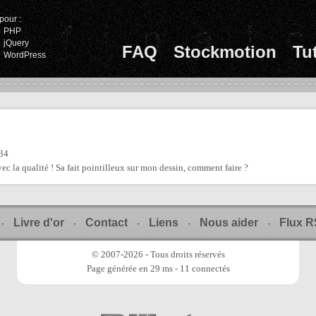
pour :
PHP
jQuery
FAQ
Stockmotion
Tu
WordPress
:34
ec la qualité ! Sa fait pointilleux sur mon dessin, comment faire ?
Livre d'or
Contact
Liens
Nous aider
Flux 
-
-
-
-
-
© 2007-2026 - Tous droits réservés
Page générée en 29 ms - 11 connectés