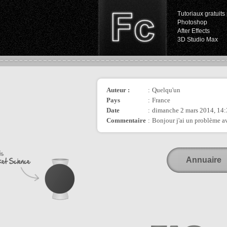
Tutoriaux gratuits 
Photoshop
After Effects
3D Studio Max
Auteur :
:
Quelqu'un
Pays
:
France
Date
:
dimanche 2 mars 2014, 14
Commentaire
:
Bonjour j'ai un problème av
Annuaire