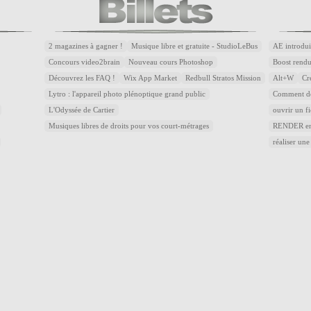
2 magazines à gagner !
Musique libre et gratuite - StudioLeBus
AE introdui
Concours video2brain
Nouveau cours Photoshop
Boost rend
Découvrez les FAQ !
Wix App Market
Redbull Stratos Mission
Alt+W
Cr
Lytro : l'appareil photo plénoptique grand public
Comment dé
L'Odyssée de Cartier
ouvrir un f
Musiques libres de droits pour vos court-métrages
RENDER en 
réaliser une