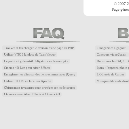
© 2007-20
Page génér
Trouver et télécharger le favicon d'une page en PHP
2 magazines à gagner !
Utiliser VNC à la place de TeamViewer
Concours video2brain
Le point virgule est-il obligatoire en Javascript ?
Découvrez les FAQ !
Cinema 4D Lite pour After Effects
Lytro : l'appareil photo
Enregistrer les clics sur des liens externes avec jQuery
L'Odyssée de Cartier
Utiliser HTTPS en local sur Apache
Musiques libres de droi
Obfuscation javascript pour protéger son code source
Cineware avec After Effects et Cinema 4D