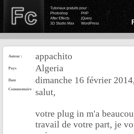
Tutoriaux gratuits pour :
Photoshop
PHP
After Effects
jQuery
3D Studio Max
WordPress
appachito
Auteur :
:
Algeria
Pays
:
dimanche 16 février 2014
Date
:
Commentaire
:
salut,
votre plug in m'a beaucoup
travail de votre part, je 