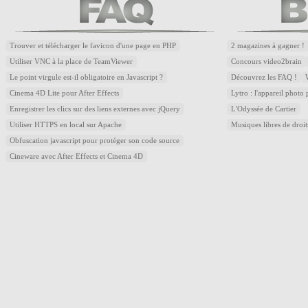
Trouver et télécharger le favicon d'une page en PHP
2 magazines à gagner !
Utiliser VNC à la place de TeamViewer
Concours video2brain
Le point virgule est-il obligatoire en Javascript ?
Découvrez les FAQ !
Cinema 4D Lite pour After Effects
Lytro : l'appareil photo
Enregistrer les clics sur des liens externes avec jQuery
L'Odyssée de Cartier
Utiliser HTTPS en local sur Apache
Musiques libres de droi
Obfuscation javascript pour protéger son code source
Cineware avec After Effects et Cinema 4D