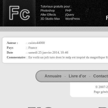
Tutoriaux gratuits pour :
Photoshop
PHP
After Effects
jQuery
3D Studio Max
WordPress
Auteur :
:
cuisto44000
Pays
:
France
Date
:
samedi 25 janvier 2014, 10:46
Commentaire
:
En voilà un joli tuto dont le mdp est inspiré du magnifique f
Annuaire
Livre d'or
Contact
-
-
© 2007-20
Page génér