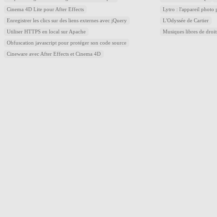
Cinema 4D Lite pour After Effects
Lytro : l'appareil photo
Enregistrer les clics sur des liens externes avec jQuery
L'Odyssée de Cartier
Utiliser HTTPS en local sur Apache
Musiques libres de droi
Obfuscation javascript pour protéger son code source
Cineware avec After Effects et Cinema 4D