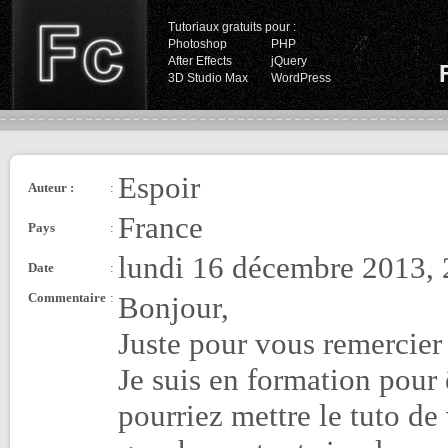
Tutoriaux gratuits pour :
Photoshop
PHP
After Effects
jQuery
3D Studio Max
WordPress
Espoir
Auteur :
:
France
Pays
:
lundi 16 décembre 2013, 
Date
:
Commentaire
:
Bonjour,
Juste pour vous remercier
Je suis en formation pour 
pourriez mettre le tuto d