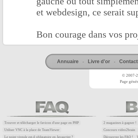
gauche ou tout simplement
et webdesign, ce serait sup
Bon courage dans vos proje
Annuaire
Livre d'or
Contact
-
-
© 2007-20
Page génér
Trouver et télécharger le favicon d'une page en PHP
2 magazines à gagner !
Utiliser VNC à la place de TeamViewer
Concours video2brain
Le point virgule est-il obligatoire en Javascript ?
Découvrez les FAQ !