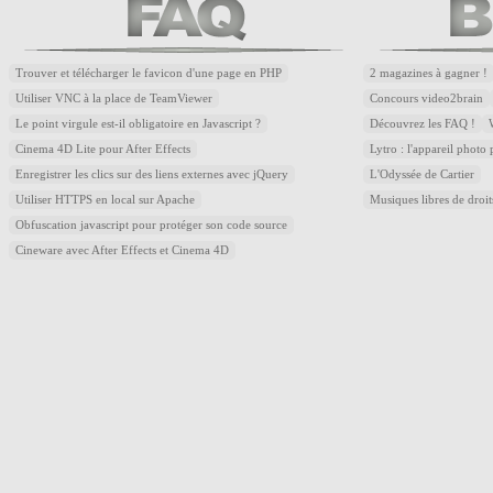
Trouver et télécharger le favicon d'une page en PHP
2 magazines à gagner !
Utiliser VNC à la place de TeamViewer
Concours video2brain
Le point virgule est-il obligatoire en Javascript ?
Découvrez les FAQ !
Cinema 4D Lite pour After Effects
Lytro : l'appareil photo
Enregistrer les clics sur des liens externes avec jQuery
L'Odyssée de Cartier
Utiliser HTTPS en local sur Apache
Musiques libres de droi
Obfuscation javascript pour protéger son code source
Cineware avec After Effects et Cinema 4D