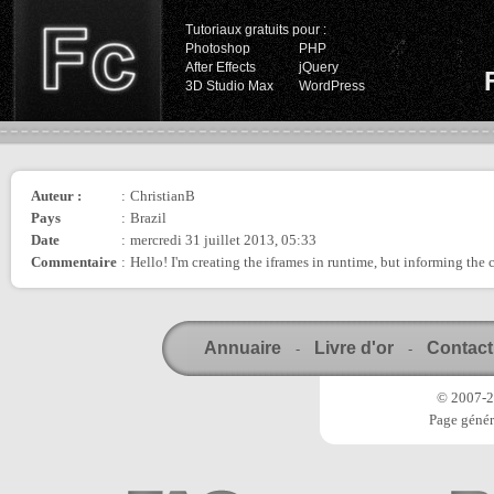
Tutoriaux gratuits pour :
Photoshop
PHP
After Effects
jQuery
3D Studio Max
WordPress
Auteur :
:
ChristianB
Pays
:
Brazil
Date
:
mercredi 31 juillet 2013, 05:33
Commentaire
:
Hello! I'm creating the iframes in runtime, but informing th
Annuaire
Livre d'or
Contact
-
-
© 2007-20
Page génér