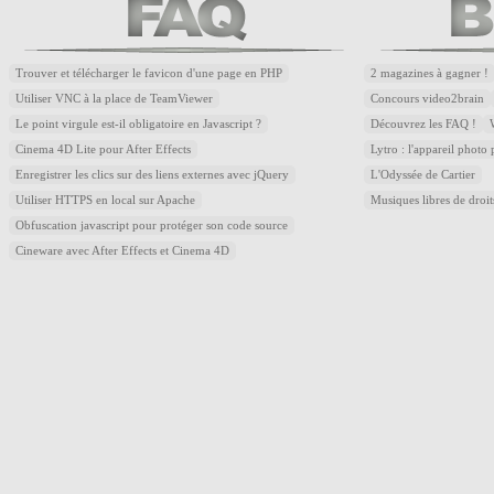
Trouver et télécharger le favicon d'une page en PHP
2 magazines à gagner !
Utiliser VNC à la place de TeamViewer
Concours video2brain
Le point virgule est-il obligatoire en Javascript ?
Découvrez les FAQ !
Cinema 4D Lite pour After Effects
Lytro : l'appareil photo
Enregistrer les clics sur des liens externes avec jQuery
L'Odyssée de Cartier
Utiliser HTTPS en local sur Apache
Musiques libres de droi
Obfuscation javascript pour protéger son code source
Cineware avec After Effects et Cinema 4D