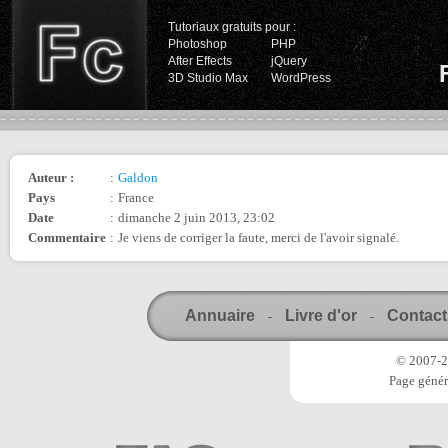
Tutoriaux gratuits pour :
Photoshop
PHP
After Effects
jQuery
3D Studio Max
WordPress
Auteur :
:
Galdon
Pays
:
France
Date
:
dimanche 2 juin 2013, 23:02
Commentaire
:
Je viens de corriger la faute, merci de l'avoir signalé.
Annuaire
Livre d'or
Contact
-
-
© 2007-20
Page génér