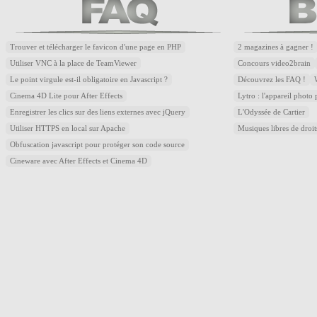
Trouver et télécharger le favicon d'une page en PHP
2 magazines à gagner !
Utiliser VNC à la place de TeamViewer
Concours video2brain
Le point virgule est-il obligatoire en Javascript ?
Découvrez les FAQ !
Cinema 4D Lite pour After Effects
Lytro : l'appareil photo
Enregistrer les clics sur des liens externes avec jQuery
L'Odyssée de Cartier
Utiliser HTTPS en local sur Apache
Musiques libres de droi
Obfuscation javascript pour protéger son code source
Cineware avec After Effects et Cinema 4D