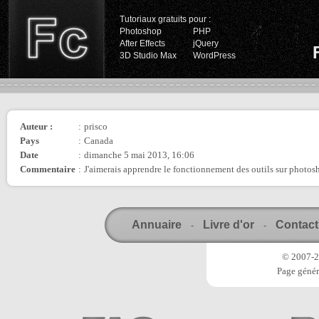
Tutoriaux gratuits pour :
Photoshop
PHP
After Effects
jQuery
3D Studio Max
WordPress
Auteur :
:
prisco
Pays
:
Canada
Date
:
dimanche 5 mai 2013, 16:06
Commentaire
:
J'aimerais apprendre le fonctionnement des outils sur photosh
Annuaire
Livre d'or
Contact
-
-
© 2007-20
Page génér