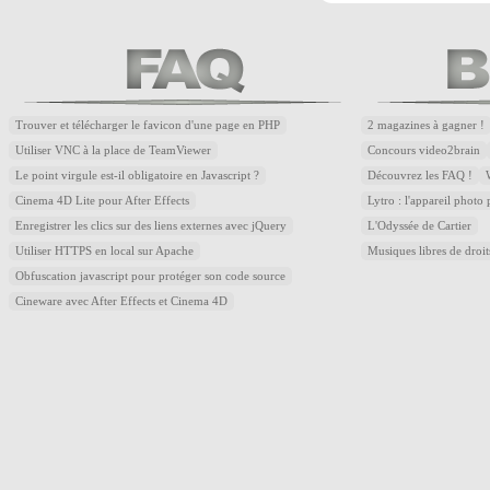
Trouver et télécharger le favicon d'une page en PHP
2 magazines à gagner !
Utiliser VNC à la place de TeamViewer
Concours video2brain
Le point virgule est-il obligatoire en Javascript ?
Découvrez les FAQ !
Cinema 4D Lite pour After Effects
Lytro : l'appareil photo
Enregistrer les clics sur des liens externes avec jQuery
L'Odyssée de Cartier
Utiliser HTTPS en local sur Apache
Musiques libres de droi
Obfuscation javascript pour protéger son code source
Cineware avec After Effects et Cinema 4D