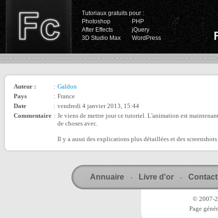
Tutoriaux gratuits pour :
Photoshop
PHP
After Effects
jQuery
3D Studio Max
WordPress
Auteur :
:
Galdon
Pays
:
France
Date
:
vendredi 4 janvier 2013, 15:44
Commentaire
:
Je viens de mettre jour ce tutoriel. L'animation est maintenan
de choses avec.
Il y a aussi des explications plus détaillées et des screenshots
Annuaire
Livre d'or
Contact
-
-
© 2007-20
Page génér