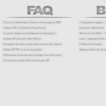
Trouver et télécharger le favicon d'une page en PHP
2 magazines à gagner !
Utiliser VNC à la place de TeamViewer
Concours video2brain
Le point virgule est-il obligatoire en Javascript ?
Découvrez les FAQ !
Cinema 4D Lite pour After Effects
Lytro : l'appareil photo
Enregistrer les clics sur des liens externes avec jQuery
L'Odyssée de Cartier
Utiliser HTTPS en local sur Apache
Musiques libres de droi
Obfuscation javascript pour protéger son code source
Cineware avec After Effects et Cinema 4D