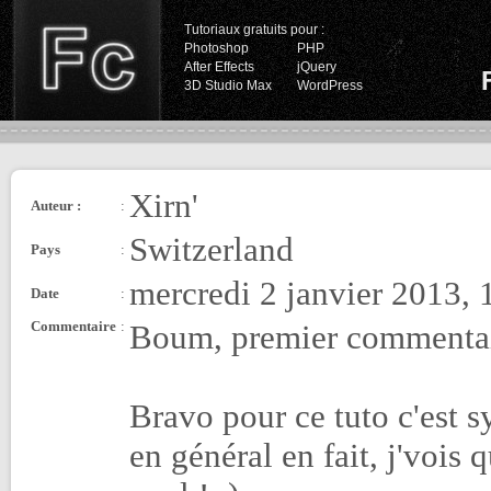
Tutoriaux gratuits pour :
Photoshop
PHP
After Effects
jQuery
3D Studio Max
WordPress
Xirn'
Auteur :
:
Switzerland
Pays
:
mercredi 2 janvier 2013, 
Date
:
Commentaire
:
Boum, premier commentai
Bravo pour ce tuto c'est s
en général en fait, j'vois 