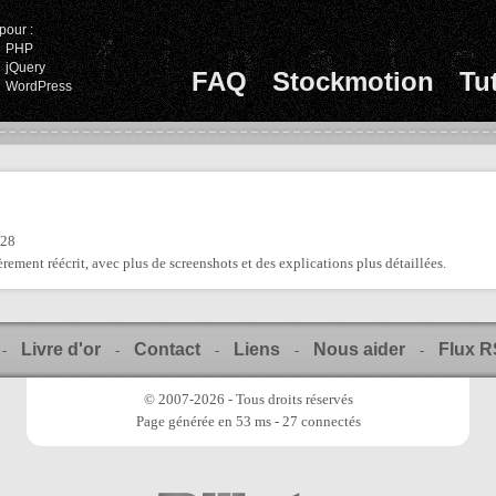
pour :
PHP
jQuery
FAQ
Stockmotion
Tu
WordPress
:28
ièrement réécrit, avec plus de screenshots et des explications plus détaillées.
Livre d'or
Contact
Liens
Nous aider
Flux 
-
-
-
-
-
© 2007-2026 - Tous droits réservés
Page générée en 53 ms - 27 connectés