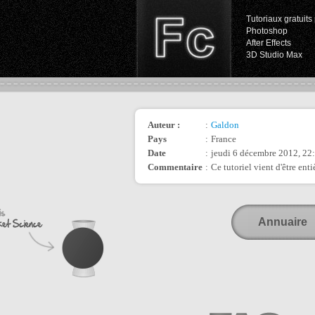
Tutoriaux gratuits 
Photoshop
After Effects
3D Studio Max
Auteur :
:
Galdon
Pays
:
France
Date
:
jeudi 6 décembre 2012, 22
Commentaire
:
Ce tutoriel vient d'être ent
Annuaire