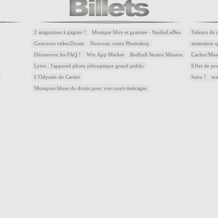
2 magazines à gagner !
Musique libre et gratuite - StudioLeBus
Valeurs de 
Concours video2brain
Nouveau cours Photoshop
animation q
Découvrez les FAQ !
Wix App Market
Redbull Stratos Mission
Cacher/Mas
Lytro : l'appareil photo plénoptique grand public
Effet de p
L'Odyssée de Cartier
Intro !
te
Musiques libres de droits pour vos court-métrages