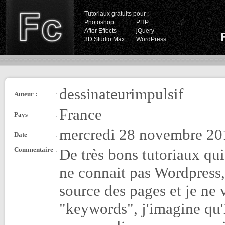
Tutoriaux gratuits pour :
Photoshop
PHP
After Effects
jQuery
3D Studio Max
WordPress
dessinateurimpulsif
Auteur :
:
France
Pays
:
mercredi 28 novembre 20
Date
:
Commentaire
:
De très bons tutoriaux qu
ne connait pas Wordpress,
source des pages et je ne
"keywords", j'imagine qu'i