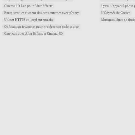
Cinema 4D Lite pour After Effects
Lytro : l'appareil photo
Enregistrer les clics sur des liens externes avec jQuery
L'Odyssée de Cartier
Utiliser HTTPS en local sur Apache
Musiques libres de droi
Obfuscation javascript pour protéger son code source
Cineware avec After Effects et Cinema 4D