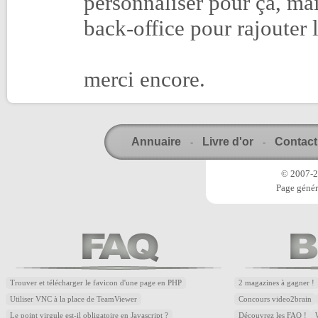
personnaliser pour ça, mai
back-office pour rajouter 
merci encore.
Annuaire
Livre d'or
Contact
-
-
© 2007-20
Page génér
Trouver et télécharger le favicon d'une page en PHP
2 magazines à gagner !
Utiliser VNC à la place de TeamViewer
Concours video2brain
Le point virgule est-il obligatoire en Javascript ?
Découvrez les FAQ !