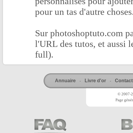
personnalisés pour ajoute
pour un tas d'autre choses
Sur photoshoptuto.com par
l'URL des tutos, et aussi l
full).
Annuaire
Livre d'or
Contact
-
-
© 2007-20
Page génér