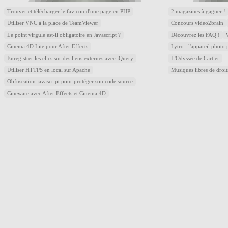
Trouver et télécharger le favicon d'une page en PHP
2 magazines à gagner !
Utiliser VNC à la place de TeamViewer
Concours video2brain
Le point virgule est-il obligatoire en Javascript ?
Découvrez les FAQ !
Cinema 4D Lite pour After Effects
Lytro : l'appareil photo
Enregistrer les clics sur des liens externes avec jQuery
L'Odyssée de Cartier
Utiliser HTTPS en local sur Apache
Musiques libres de droi
Obfuscation javascript pour protéger son code source
Cineware avec After Effects et Cinema 4D