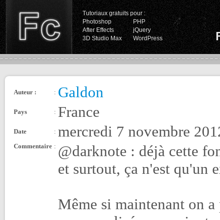
Tutoriaux gratuits pour :
Photoshop
PHP
After Effects
jQuery
3D Studio Max
WordPress
Galdon
Auteur :
:
France
Pays
:
mercredi 7 novembre 201
Date
:
Commentaire
:
@darknote : déjà cette fo
et surtout, ça n'est qu'un
Même si maintenant on a p