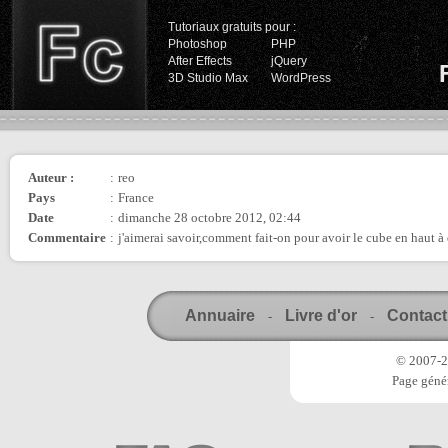
Tutoriaux gratuits pour :
Photoshop
PHP
After Effects
jQuery
3D Studio Max
WordPress
Auteur :
:
reo
Pays
:
France
Date
:
dimanche 28 octobre 2012, 02:44
Commentaire
:
j'aimerai savoir,comment fait-on pour avoir le cube en haut à 
Annuaire
Livre d'or
Contact
-
-
© 2007-20
Page génér