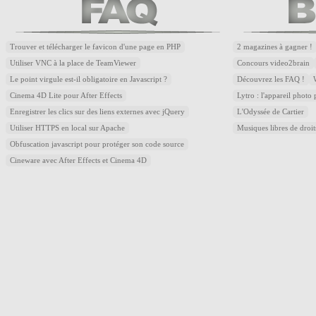
Trouver et télécharger le favicon d'une page en PHP
2 magazines à gagner !
Utiliser VNC à la place de TeamViewer
Concours video2brain
Le point virgule est-il obligatoire en Javascript ?
Découvrez les FAQ !
Cinema 4D Lite pour After Effects
Lytro : l'appareil photo
Enregistrer les clics sur des liens externes avec jQuery
L'Odyssée de Cartier
Utiliser HTTPS en local sur Apache
Musiques libres de droi
Obfuscation javascript pour protéger son code source
Cineware avec After Effects et Cinema 4D