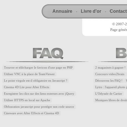
Annuaire
Livre d'or
Contact
-
-
© 2007-20
Page génér
Trouver et télécharger le favicon d'une page en PHP
2 magazines à gagner !
Utiliser VNC à la place de TeamViewer
Concours video2brain
Le point virgule est-il obligatoire en Javascript ?
Découvrez les FAQ !
Cinema 4D Lite pour After Effects
Lytro : l'appareil photo
Enregistrer les clics sur des liens externes avec jQuery
L'Odyssée de Cartier
Utiliser HTTPS en local sur Apache
Musiques libres de droi
Obfuscation javascript pour protéger son code source
Cineware avec After Effects et Cinema 4D