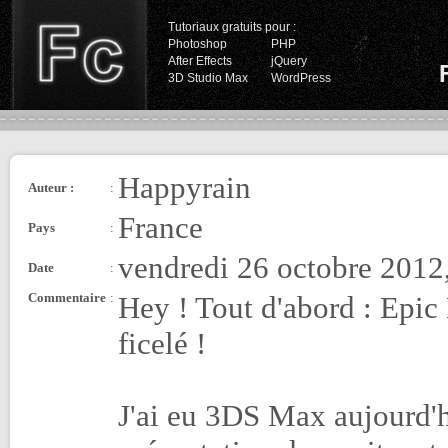
Tutoriaux gratuits pour :
Photoshop
PHP
After Effects
jQuery
3D Studio Max
WordPress
Happyrain
Auteur :
:
France
Pays
:
vendredi 26 octobre 2012
Date
:
Commentaire
:
Hey ! Tout d'abord : Epic
ficelé !
J'ai eu 3DS Max aujourd'hu