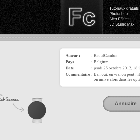
Tutoriaux gratuits 
Photoshop
After Effects
3D Studio Max
Auteur :
:
RaoulCamion
Pays
:
Belgium
Date
:
jeudi 25 octobre 2012, 18:
Commentaire
:
Bah oui, en vrai on peut : 
on arrive alors dans les opt
Annuaire