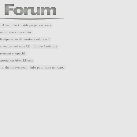
u After Effect
aide projet star wars
lien url dans une vidéo
de séparer les dimensions solution ?
n temps reel sous AE
Comte à rebours
acement et opacité
portation After Effects
uivi du mouvement
info pour faire un logo.