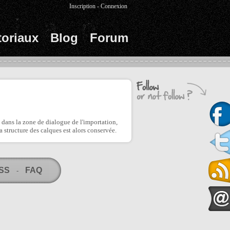
Inscription
-
Connexion
toriaux
Blog
Forum
" dans la zone de dialogue de l'importation,
la structure des calques est alors conservée.
RSS
FAQ
-