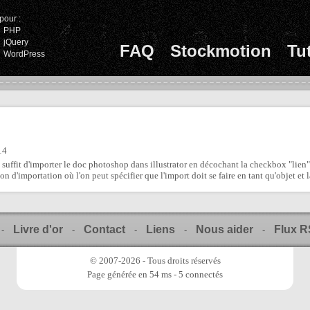
pour :
PHP
jQuery
FAQ
Stockmotion
Tu
WordPress
14
il suffit d'importer le doc photoshop dans illustrator en décochant la checkbox "lien
ion d'importation où l'on peut spécifier que l'import doit se faire en tant qu'objet et 
Livre d'or
Contact
Liens
Nous aider
Flux 
-
-
-
-
-
© 2007-2026 - Tous droits réservés
Page générée en 54 ms - 5 connectés