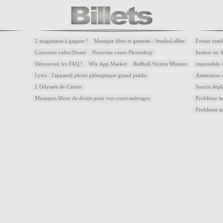
2 magazines à gagner !
Musique libre et gratuite - StudioLeBus
Erreur rend
Concours video2brain
Nouveau cours Photoshop
Insérer un 
Découvrez les FAQ !
Wix App Market
Redbull Stratos Mission
impossible 
Lytro : l'appareil photo plénoptique grand public
Animation e
L'Odyssée de Cartier
Soucis dépl
Musiques libres de droits pour vos court-métrages
Problème im
Probleme s