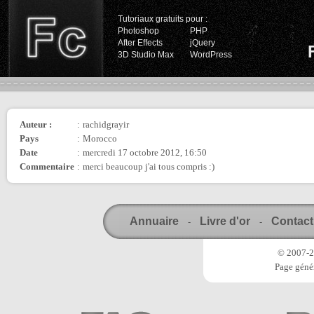
Tutoriaux gratuits pour :
Photoshop
PHP
After Effects
jQuery
3D Studio Max
WordPress
Auteur :
:
rachidgrayir
Pays
:
Morocco
Date
:
mercredi 17 octobre 2012, 16:50
Commentaire
:
merci beaucoup j'ai tous compris :)
Annuaire
Livre d'or
Contact
-
-
© 2007-20
Page génér