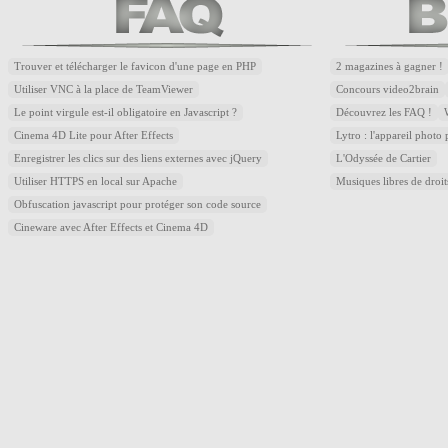
Trouver et télécharger le favicon d'une page en PHP
2 magazines à gagner !
Utiliser VNC à la place de TeamViewer
Concours video2brain
Le point virgule est-il obligatoire en Javascript ?
Découvrez les FAQ !
Cinema 4D Lite pour After Effects
Lytro : l'appareil photo
Enregistrer les clics sur des liens externes avec jQuery
L'Odyssée de Cartier
Utiliser HTTPS en local sur Apache
Musiques libres de droi
Obfuscation javascript pour protéger son code source
Cineware avec After Effects et Cinema 4D