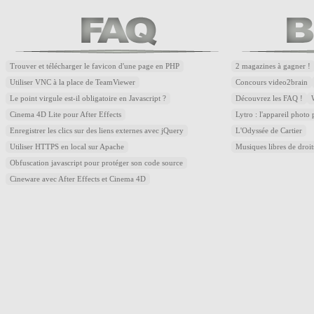
Trouver et télécharger le favicon d'une page en PHP
2 magazines à gagner !
Utiliser VNC à la place de TeamViewer
Concours video2brain
Le point virgule est-il obligatoire en Javascript ?
Découvrez les FAQ !
Cinema 4D Lite pour After Effects
Lytro : l'appareil photo
Enregistrer les clics sur des liens externes avec jQuery
L'Odyssée de Cartier
Utiliser HTTPS en local sur Apache
Musiques libres de droi
Obfuscation javascript pour protéger son code source
Cineware avec After Effects et Cinema 4D