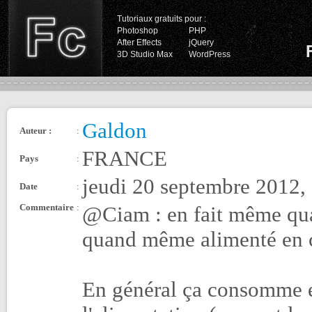
Tutoriaux gratuits pour :
Photoshop
PHP
After Effects
jQuery
3D Studio Max
WordPress
Galdon
Auteur :
:
FRANCE
Pays
:
jeudi 20 septembre 2012,
Date
:
Commentaire
:
@Ciam : en fait même quan
quand même alimenté en c
En général ça consomme en