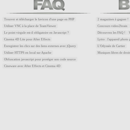
Trouver et télécharger le favicon d'une page en PHP
2 magazines à gagner !
Utiliser VNC à la place de TeamViewer
Concours video2brain
Le point virgule est-il obligatoire en Javascript ?
Découvrez les FAQ !
Cinema 4D Lite pour After Effects
Lytro : l'appareil photo
Enregistrer les clics sur des liens externes avec jQuery
L'Odyssée de Cartier
Utiliser HTTPS en local sur Apache
Musiques libres de droi
Obfuscation javascript pour protéger son code source
Cineware avec After Effects et Cinema 4D