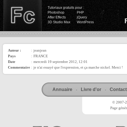
Tutoriaux gratuits pour :
Photoshop
PHP
After Effects
jQuery
3D Studio Max
WordPress
Auteur :
:
jeanjean
Pays
:
FRANCE
Date
:
mercredi 19 septembre 2012, 12:01
Commentaire
:
je n'ai essayé que l'expression, et ça marche nickel. Merci !
Annuaire
Livre d'or
Contact
-
-
© 2007-20
Page génér