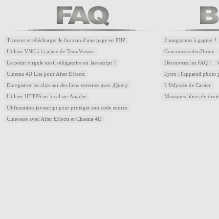
Trouver et télécharger le favicon d'une page en PHP
2 magazines à gagner !
Utiliser VNC à la place de TeamViewer
Concours video2brain
Le point virgule est-il obligatoire en Javascript ?
Découvrez les FAQ !
Cinema 4D Lite pour After Effects
Lytro : l'appareil photo
Enregistrer les clics sur des liens externes avec jQuery
L'Odyssée de Cartier
Utiliser HTTPS en local sur Apache
Musiques libres de droi
Obfuscation javascript pour protéger son code source
Cineware avec After Effects et Cinema 4D