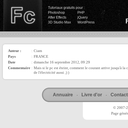
Tutoriaux gratuits pour :
Photoshop
PHP
After Effects
jQuery
3D Studio Max
WordPress
Auteur :
:
Ciam
Pays
:
FRANCE
Date
:
dimanche 16 septembre 2012, 09:29
Commentaire
:
Mais si le pc est éteint, comment le courant arrive jusqu'à la 
de l'électricité aussi ;) )
Annuaire
Livre d'or
Contact
-
-
© 2007-20
Page génér