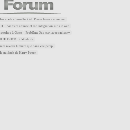
ideo made after-effect 2d. Please leave a comment
3D
Bannière animée et son intégration sur site web
Photoshop à Gimp
Problème 3ds max avec radiosity
HOTOSHOP
Caillebotis
rent niveau lumière que dans vue persp.
le quiditch de Harry Potter.