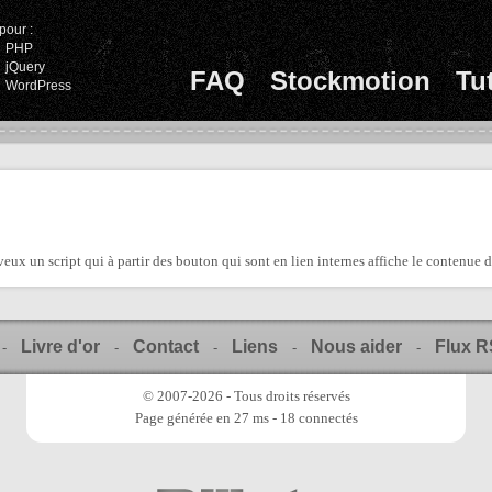
pour :
PHP
jQuery
FAQ
Stockmotion
Tu
WordPress
 veux un script qui à partir des bouton qui sont en lien internes affiche le contenue d
Livre d'or
Contact
Liens
Nous aider
Flux 
-
-
-
-
-
© 2007-2026 - Tous droits réservés
Page générée en 27 ms - 18 connectés