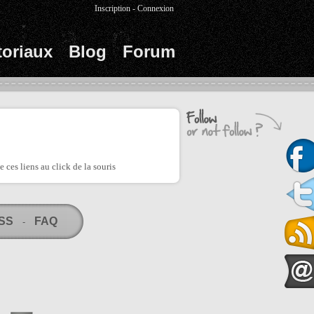
Inscription
-
Connexion
toriaux
Blog
Forum
e ces liens au click de la souris
RSS
FAQ
-