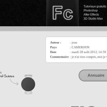
Tutoriaux gratuits 
Photoshop
After Effects
3D Studio Max
Auteur :
:
jean
Pays
:
CAMEROON
Date
:
mardi 28 août 2012, 14:59
Commentaire
:
je n'ai rien compris, moi je
Annuaire