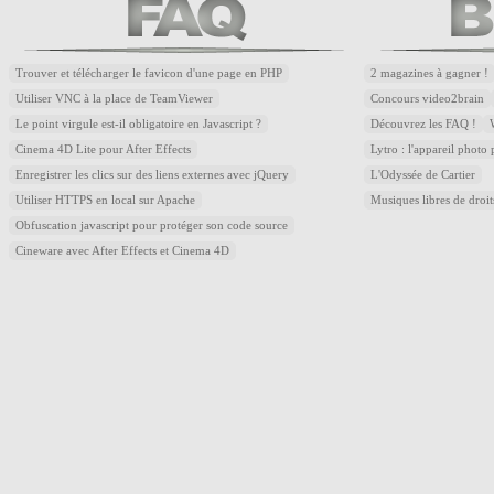
Trouver et télécharger le favicon d'une page en PHP
2 magazines à gagner !
Utiliser VNC à la place de TeamViewer
Concours video2brain
Le point virgule est-il obligatoire en Javascript ?
Découvrez les FAQ !
Cinema 4D Lite pour After Effects
Lytro : l'appareil photo
Enregistrer les clics sur des liens externes avec jQuery
L'Odyssée de Cartier
Utiliser HTTPS en local sur Apache
Musiques libres de droi
Obfuscation javascript pour protéger son code source
Cineware avec After Effects et Cinema 4D