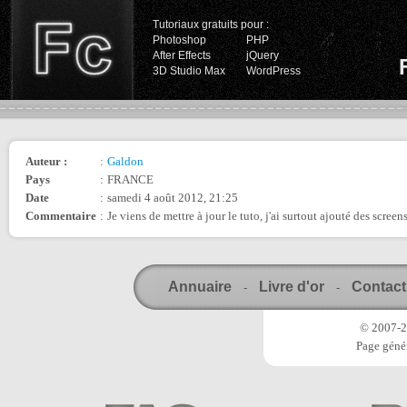
Tutoriaux gratuits pour :
Photoshop
PHP
After Effects
jQuery
3D Studio Max
WordPress
Auteur :
:
Galdon
Pays
:
FRANCE
Date
:
samedi 4 août 2012, 21:25
Commentaire
:
Je viens de mettre à jour le tuto, j'ai surtout ajouté des screen
Annuaire
Livre d'or
Contact
-
-
© 2007-20
Page génér