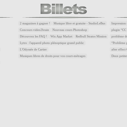
2 magazines à gagner !
Musique libre et gratuite - StudioLeBus
Impression 
Concours video2brain
Nouveau cours Photoshop
plugin “CC 
Découvrez les FAQ !
Wix App Market
Redbull Stratos Mission
problème d
Lytro : l'appareil photo plénoptique grand public
“Problème p
L'Odyssée de Cartier
after effec
Musiques libres de droits pour vos court-métrages
Deux petite