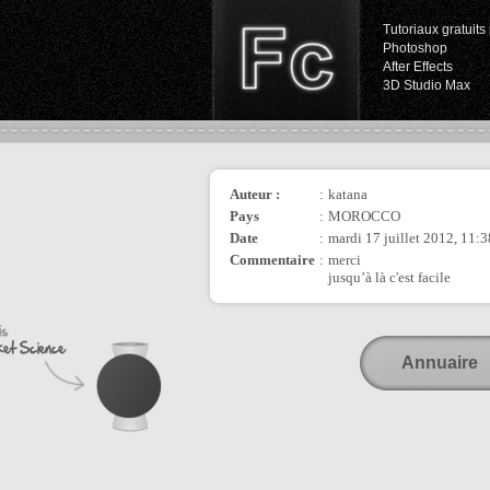
Tutoriaux gratuits 
Photoshop
After Effects
3D Studio Max
Auteur :
:
katana
Pays
:
MOROCCO
Date
:
mardi 17 juillet 2012, 11:3
Commentaire
:
merci
jusqu’à là c'est facile
Annuaire