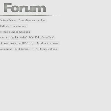
de fond blanc
Faire clignoter un objet
Cylinder” où le trouver
e rendu d'une composition
our installer Particular2_Win_Full after effect”
t CC avec mavericks (OS 10.9)
AGM internal error
s questions
Petit dégardé
[RIG] Coude cubique