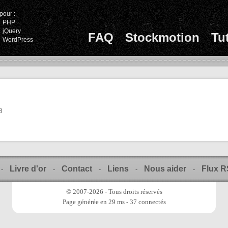
pour :
PHP
jQuery
FAQ
Stockmotion
Tu
WordPress
8
Livre d'or
Contact
Liens
Nous aider
Flux 
-
-
-
-
-
© 2007-2026 - Tous droits réservés
Page générée en 29 ms - 37 connectés