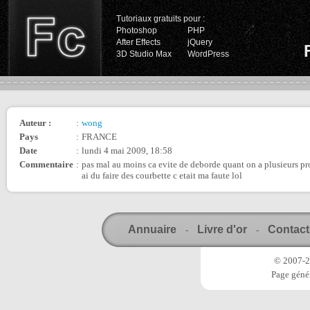
Tutoriaux gratuits pour :
Photoshop
PHP
After Effects
jQuery
3D Studio Max
WordPress
Auteur :
:
wong
Pays
:
FRANCE
Date
:
lundi 4 mai 2009, 18:58
Commentaire
:
pas mal au moins ca evite de deborde quant on a plusieurs proj
ai du faire des courbette c etait ma faute lol
Annuaire
Livre d'or
Contact
-
-
© 2007-20
Page génér