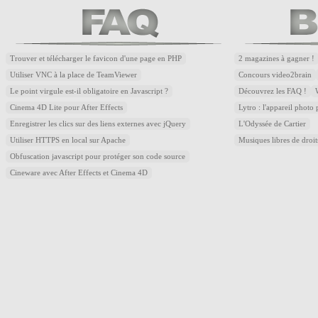
Trouver et télécharger le favicon d'une page en PHP
2 magazines à gagner !
Utiliser VNC à la place de TeamViewer
Concours video2brain
Le point virgule est-il obligatoire en Javascript ?
Découvrez les FAQ !
Cinema 4D Lite pour After Effects
Lytro : l'appareil photo
Enregistrer les clics sur des liens externes avec jQuery
L'Odyssée de Cartier
Utiliser HTTPS en local sur Apache
Musiques libres de droi
Obfuscation javascript pour protéger son code source
Cineware avec After Effects et Cinema 4D